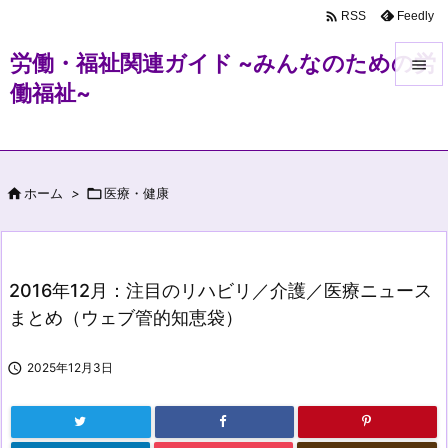

Feedly
RSS
労働・福祉関連ガイド ~みんなのための労

働福祉~

メニュ

サイド

ホーム
>

医療・健康

前へ

次へ
2016年12月：注目のリハビリ／介護／医療ニュース

まとめ（ウェブ管的知恵袋）
検索

2025年12月3日