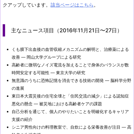
クアップしています。
該当ページはこちら
。
主なニュース項目（2016年11月21日〜27日）
くも膜下出血後の血管収縮メカニズムの解明と、治療薬による
改善 — 岡山大学グループによる研究
高齢者に微弱なノイズ電流を加えることで身体のバランスが数
時間安定する可能性 — 東京大学の研究
無意識のうちに恐怖記憶を消去できる技術の開発 — 脳科学分野
の進展
東日本大震災後の住宅全壊と「住民交流の減少」による認知症
悪化の懸念 — 被災地における高齢者ケアの課題
自己分析を通じて、個人のやりたいことを明確化するキャリア
支援の紹介
シニア男性向けの料理教室で、自炊による栄養改善が注目 — 高