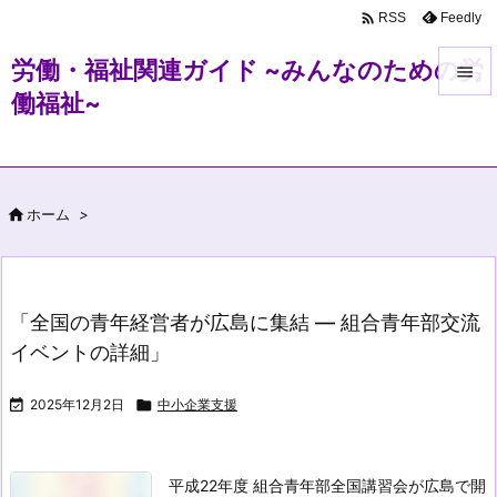

Feedly
RSS
労働・福祉関連ガイド ~みんなのための労

働福祉~

メニュ

サイド

ホーム
>

前へ

次へ
「全国の青年経営者が広島に集結 ― 組合青年部交流

イベントの詳細」
検索

2025年12月2日

中小企業支援
平成22年度 組合青年部全国講習会が広島で開