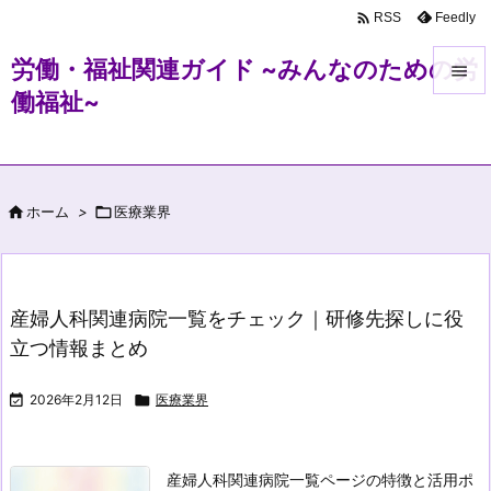

Feedly
RSS
労働・福祉関連ガイド ~みんなのための労

働福祉~

メニュ

サイド

ホーム
>

医療業界

前へ

次へ
産婦人科関連病院一覧をチェック｜研修先探しに役

立つ情報まとめ
検索

2026年2月12日

医療業界
産婦人科関連病院一覧ページの特徴と活用ポ